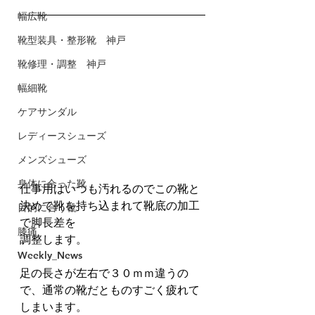
幅広靴
靴型装具・整形靴 神戸
靴修理・調整 神戸
幅細靴
ケアサンダル
レディースシューズ
メンズシューズ
身体に合った靴
仕事用はいつも汚れるのでこの靴と
決めて靴を持ち込まれて靴底の加工
目的に合う靴
で脚長差を
膝痛
調整します。
Weekly_News
足の長さが左右で３０ｍｍ違うの
で、通常の靴だとものすごく疲れて
しまいます。