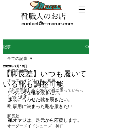
靴職人のお店
contact@e-marue.com
記事
全ての記事
2020年9月19日
全ての記事
【脚長差】いつも履いて
オーダーインソール 神戸
いる靴も調整可能
【外反母趾】多くの方が靴に困っていらっ
いろいろな靴を履きたい。
しゃいます。
服装に合わせた靴を履きたい。
靴
仕事用に決まった靴を履きたい
脚長差
靴オヤジは、足元から応援します。
オーダーメイドシューズ 神戸