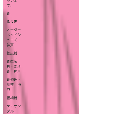
ゃいま
す。
靴
脚長差
オーダー
メイドシ
ューズ
神戸
幅広靴
靴型装
具・整形
靴 神戸
靴修理・
調整 神
戸
幅細靴
ケアサン
ダル