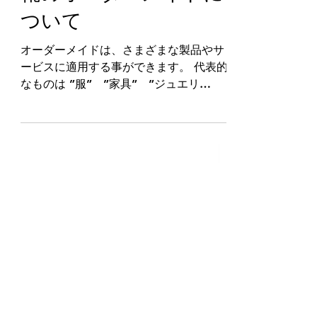
2023年4月26日
靴のオーダーメイドに
ついて
オーダーメイドは、さまざまな製品やサ
ービスに適用する事ができます。 代表的
なものは ”服” ”家具” ”ジュエリ
ー” ”自転車” ”車” ”医療具” ”化粧
品” ”靴” などがあり、それぞれ個人の
要望に合わせた製品が作られます。...