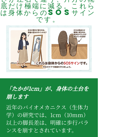
底だけ極端に減る。これら
は身体からのSOSサイン
です。
「たかが1cm」が、身体の土台を
崩します
近年のバイオメカニクス（生体力
学）の研究では、1cm（10mm）
以上の脚長差は、明確に歩行バラ
ンスを崩すとされています。