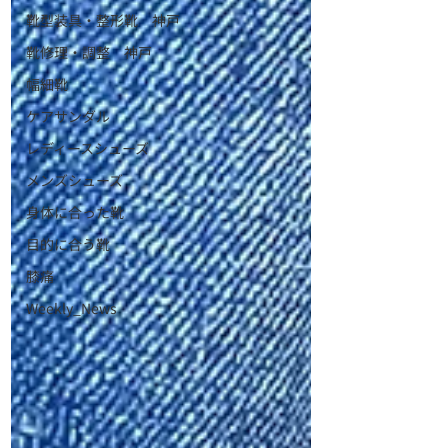
靴型装具・整形靴 神戸
靴修理・調整 神戸
幅細靴
ケアサンダル
レディースシューズ
メンズシューズ
身体に合った靴
目的に合う靴
膝痛
Weekly_News