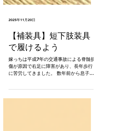
2025年11月20日
【補装具】短下肢装具
で履けるよう
嫁っちは平成7年の交通事故による脊髄損
傷が原因で右足に障害があり、長年歩行
に苦労してきました。 数年前から息子
（義肢装具士）が製作した短下肢装具を
使うようになってから歩行が安定し、今
では三ノ宮〜長田の約5キロをお散歩でき
るまでに😊 ただ、市販の靴を改造しただ
けでは装具に完全にはフィットせず、健