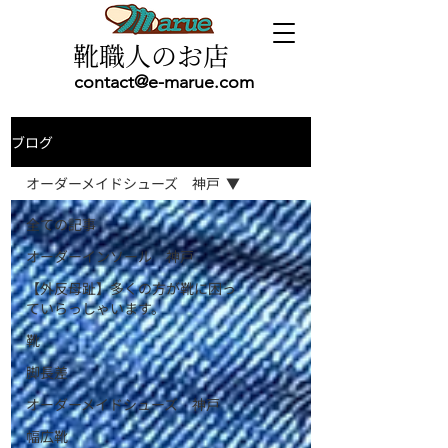
靴職人のお店
contact@e-marue.com
ブログ
オーダーメイドシューズ 神戸
全ての記事
オーダーインソール 神戸
【外反母趾】多くの方が靴に困っ
ていらっしゃいます。
靴
脚長差
オーダーメイドシューズ 神戸
幅広靴