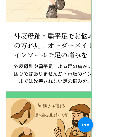
外反母趾・扁平足でお悩み
の方必見！オーダーメイド
インソールで足の痛みを根
本解決する方法
外反母趾や扁平足による足の痛みにお
困りではありませんか？市販のインソ
ールでは改善されない足の悩みを、オ
ーダーメイドインソールで根本から解
決する方法をご紹介します。