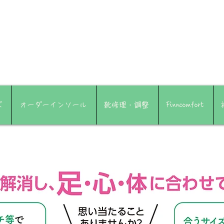
ズ
オーダーインソール
靴修理・調整
Finncomfort