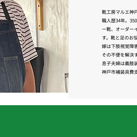
靴工房マルエ神
職人歴34年。3
ー靴、オーダー
す。靴と足のお
嫁は下肢視覚障
その不便を解決
息子夫婦は義肢
神戸市補装具費