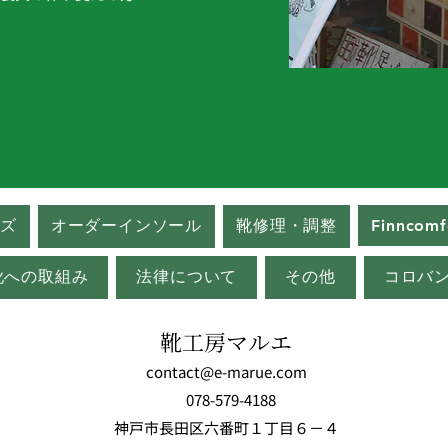
ズ
オーダーインソール
靴修理・調整
Finncomf
の靴への取組み
法律について
その他
コロバ
靴工房マルエ
contact@e-marue.com
078-579-4188
​神戸市長田区六番町１丁目６－４