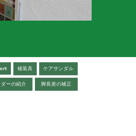
ort
補装具
ケアサンダル
ンダーの紹介
脚長差の補正