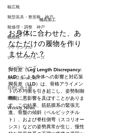
幅広靴
靴型装具・整形靴 神戸
補高加工
靴修理・調整 神戸
お身体に合わせた、あ
幅細靴
なただけの履物を作り
ケアサンダル
ませんか？
レディースシューズ
メンズシューズ
脚長差（Leg Length Discrepancy: 
LLD）による身体への影響と対応策
身体に合った靴
脚長差（LLD）は、骨格アライメン
目的に合う靴
トの不均衡を引き起こし、姿勢制御
膝痛
機能に悪影響を及ぼすことがありま
す。この結果、筋筋膜系の緊張亢
Weekly_News
進、骨盤の傾斜（ペルビックチル
ト）、および脊柱側弯（スコリオー
シス）などの姿勢異常が生じ、慢性