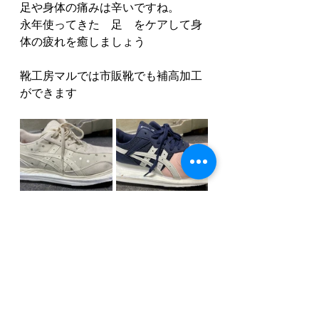
足や身体の痛みは辛いですね。
永年使ってきた　足　をケアして身
体の疲れを癒しましょう
靴工房マルでは市販靴でも補高加工
ができます
お問い合わせください。
インソール 神戸
靴 神戸
脚長差
靴の修理調整 神戸
脚長差
オーダーメイドシューズ 神戸