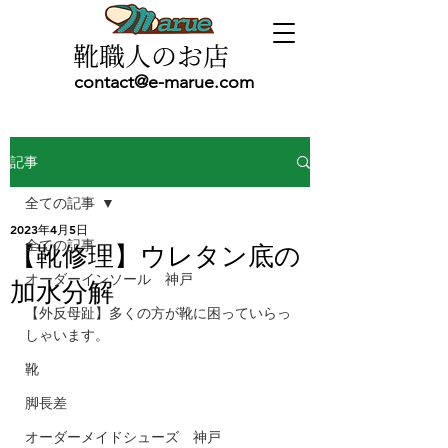
靴職人のお店
contact@e-marue.com
記事
全ての記事
2023年4月5日
全ての記事
【靴修理】ウレタン底の
オーダーインソール 神戸
加水分解
【外反母趾】多くの方が靴に困っていらっ
しゃいます。
靴
脚長差
オーダーメイドシューズ 神戸