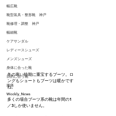
幅広靴
靴型装具・整形靴 神戸
靴修理・調整 神戸
幅細靴
ケアサンダル
レディースシューズ
メンズシューズ
身体に合った靴
冬の寒い時期に重宝するブーツ。ロ
目的に合う靴
ングもショートもブーツは暖かです
膝痛
ね。
Weekly_News
多くの場合ブーツ系の靴は年間の1
／3しか使いません。