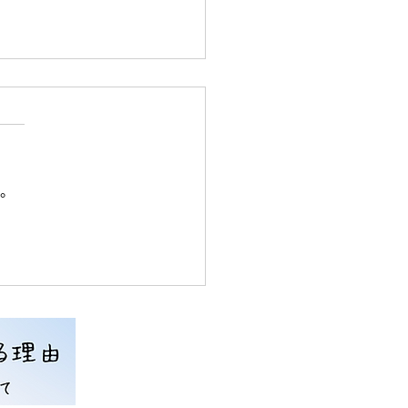
い。
長差】家の中では裸足で
？屋内の脚長差対策に
高ルームシューズ」が必
理由｜義肢装具士解説