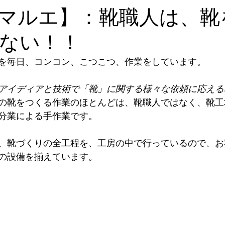
メイドシューズ 神戸
幅広靴
靴型装具・整形
マルエ】：靴職人は、靴
ない！！
細靴
ケアサンダル
レディースシューズ
メ
を毎日、コンコン、こつこつ、作業をしています。
合う靴
膝痛
Weekly_News
アイディアと技術で「靴」に関する様々な依頼に応える
の靴をつくる作業のほとんどは、靴職人ではなく、靴工
分業による手作業です。
、靴づくりの全工程を、工房の中で行っているので、お
の設備を揃えています。