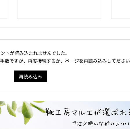
メントが読み込まれませんでした。
お手数ですが、再度接続するか、ページを再読み込みしてださ
再読み込み
1cm・2cm・3cm…脚長差は
【脚
どう補正する？インソール・
すか
靴底加工・オーダー補高靴
「補
【義肢装具士が解説】
要な