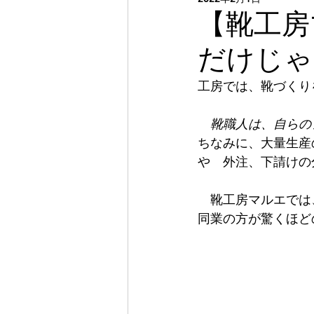
靴
脚長差
オーダー
【靴工房
だけじゃ
靴修理・調整 神戸
幅
工房では、靴づくり
身体に合った靴
目的に
　靴職人は、自らの
ちなみに、大量生産
や　外注、下請けの
　靴工房マルエでは
同業の方が驚くほど