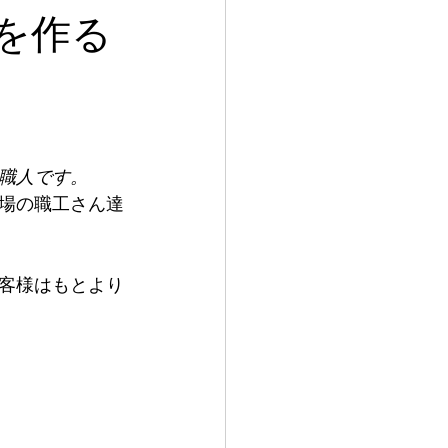
靴 神戸
を作る
ンズシューズ
職人です。
場の職工さん達
客様はもとより