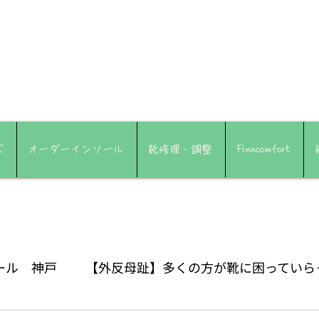
ズ
オーダーインソール
靴修理・調整
Finncomfort
ール 神戸
【外反母趾】多くの方が靴に困っていら