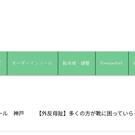
ズ
オーダーインソール
靴修理・調整
Finncomfort
ール 神戸
【外反母趾】多くの方が靴に困っていら