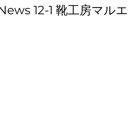
メイドシューズ 神戸
幅広靴
靴型装具・整形
 News 12-1 靴工房マルエ
細靴
ケアサンダル
レディースシューズ
メ
合う靴
膝痛
Weekly_News