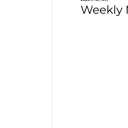
靴
脚長差
オーダー
Weekly
靴修理・調整 神戸
幅
身体に合った靴
目的に