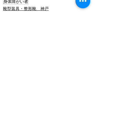
身体障がい者
靴型装具・整形靴 神戸
ケアサンダル
レディースシューズ
すべて表示
最新記事