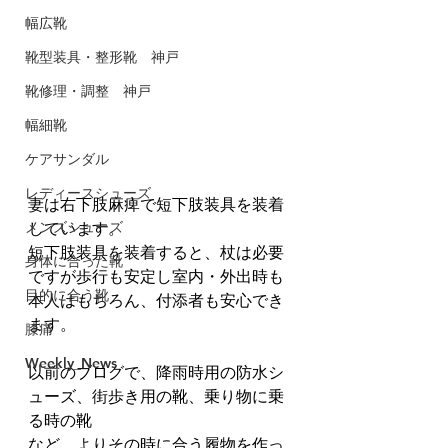
幅広靴
靴型装具・整形靴 神戸
靴修理・調整 神戸
幅細靴
ケアサンダル
レディースシューズ
妻は右下肢麻痺で短下肢装具を装着
メンズシューズ
しています。
短下肢装具を装着すると、杖は必要
身体に合った靴
ですが歩行も安定し室内・外出時も
目的に合う靴
本人はもちろん、付添者も安心でき
ます。
膝痛
Weekly_News
以前のブログで、降雨時用の防水シ
ューズ、街歩き用の靴、乗り物に乗
る時の靴
など、よりその時に合う履物を作っ