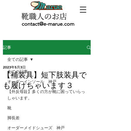
靴職人のお店
contact@e-marue.com
記事
全ての記事
2023年5月3日
全ての記事
【補装具】短下肢装具で
オーダーインソール 神戸
も履けちゃいます３
【外反母趾】多くの方が靴に困っていらっ
しゃいます。
靴
脚長差
オーダーメイドシューズ 神戸