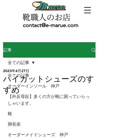
靴職人のお店
contact@e-marue.com
記事
全ての記事
2023年4月27日
全ての記事
ハイカットシューズのす
オーダーインソール 神戸
すめ
【外反母趾】多くの方が靴に困っていらっ
しゃいます。
靴
脚長差
オーダーメイドシューズ 神戸