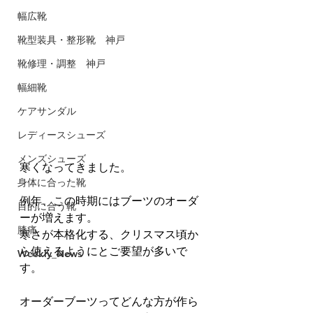
幅広靴
靴型装具・整形靴 神戸
靴修理・調整 神戸
幅細靴
ケアサンダル
レディースシューズ
メンズシューズ
寒くなってきました。
身体に合った靴
例年、この時期にはブーツのオーダ
目的に合う靴
ーが増えます。
膝痛
寒さが本格化する、クリスマス頃か
ら使えるようにとご要望が多いで
Weekly_News
す。
オーダーブーツってどんな方が作ら