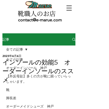
靴職人のお店
contact@e-marue.com
記事
全ての記事
2023年6月6日
全ての記事
インソールの効能5 オ
オーダーインソール 神戸
ーダーインソールのスス
【外反母趾】多くの方が靴に困っていらっ
メ
しゃいます。
靴
脚長差
オーダーメイドシューズ 神戸