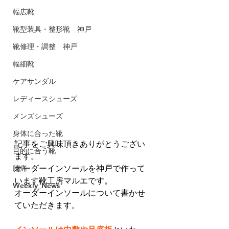
幅広靴
靴型装具・整形靴 神戸
靴修理・調整 神戸
幅細靴
ケアサンダル
レディースシューズ
メンズシューズ
身体に合った靴
記事をご興味頂きありがとうござい
目的に合う靴
ます。
膝痛
オーダーインソールを神戸で作って
います靴工房マルエです。
Weekly_News
オーダーインソールについて書かせ
ていただきます。