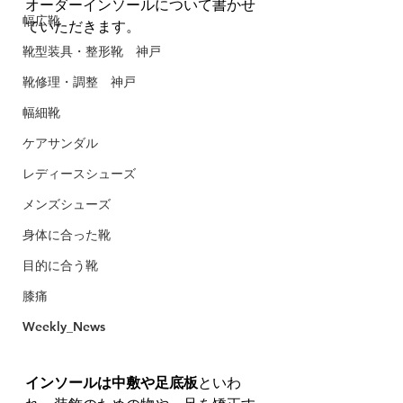
オーダーインソールについて書かせ
幅広靴
ていただきます。
靴型装具・整形靴 神戸
靴修理・調整 神戸
幅細靴
ケアサンダル
レディースシューズ
メンズシューズ
身体に合った靴
目的に合う靴
膝痛
Weekly_News
インソールは中敷や足底板
といわ