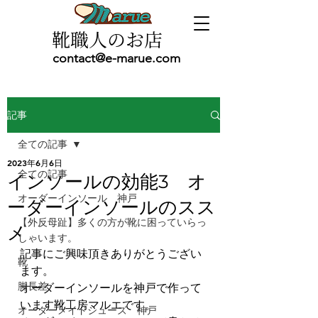
靴職人のお店
contact@e-marue.com
記事
全ての記事
2023年6月6日
全ての記事
インソールの効能3 オ
オーダーインソール 神戸
ーダーインソールのスス
【外反母趾】多くの方が靴に困っていらっ
メ
しゃいます。
記事にご興味頂きありがとうござい
靴
ます。
脚長差
オーダーインソールを神戸で作って
います靴工房マルエです。
オーダーメイドシューズ 神戸