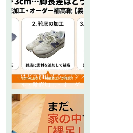
1cm・2cm・3cm…脚長差
はどう補正する？インソー
ル・靴底加工・オーダー補
高靴【義肢装具士が解説】