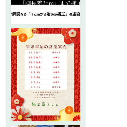
「脚長差2cm」まで様子見
は間違い？義肢装具士が解
説する「1cmから始める補
正」の重要性と補正の方法
論
年末年始の営業のお知らせ