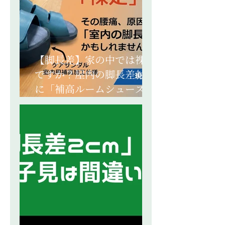
【脚長差】家の中では裸足
ですか？屋内の脚長差対策
に「補高ルームシューズ」
が必要な理由｜義肢装具士
解説