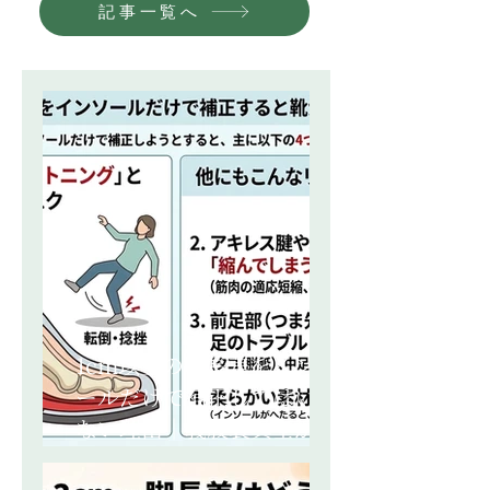
記事一覧へ
1cm以上の脚長差をインソ
ールだけで補正してはいけ
ない理由｜義肢装具士が解
説する4つのリスク