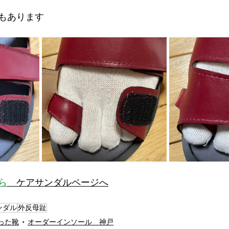
もあります
ら
　ケアサンダルページへ
ンダル
外反母趾
った靴
オーダーインソール 神戸