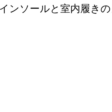
メイドシューズ 神戸
幅広靴
靴型装具・整形
インソールと室内履きの
細靴
ケアサンダル
レディースシューズ
メ
合う靴
膝痛
Weekly_News