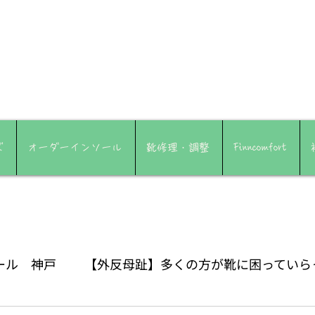
ズ
オーダーインソール
靴修理・調整
Finncomfort
ール 神戸
【外反母趾】多くの方が靴に困っていら