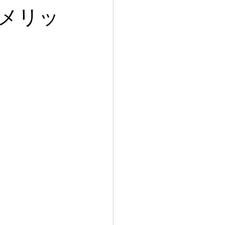
靴 神戸
メリッ
ンズシューズ