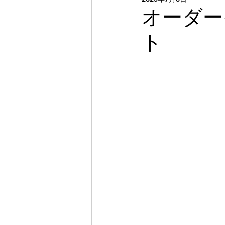
靴
脚長差
オーダー
オーダー
ト
靴修理・調整 神戸
幅
身体に合った靴
目的に